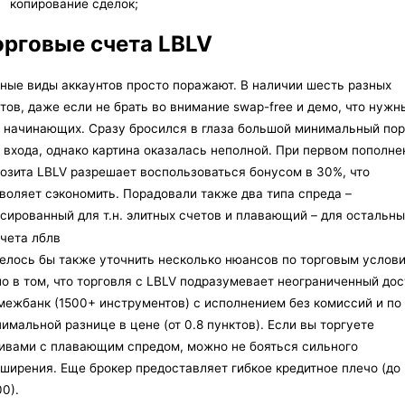
копирование сделок;
орговые счета LBLV
ные виды аккаунтов просто поражают. В наличии шесть разных
тов, даже если не брать во внимание swap-free и демо, что нужн
 начинающих. Сразу бросился в глаза большой минимальный пор
 входа, однако картина оказалась неполной. При первом пополне
озита LBLV разрешает воспользоваться бонусом в 30%, что
воляет сэкономить. Порадовали также два типа спреда –
сированный для т.н. элитных счетов и плавающий – для остальны
елось бы также уточнить несколько нюансов по торговым услов
о в том, что торговля с LBLV подразумевает неограниченный дос
межбанк (1500+ инструментов) с исполнением без комиссий и по
имальной разнице в цене (от 0.8 пунктов). Если вы торгуете
ивами с плавающим спредом, можно не бояться сильного
ширения. Еще брокер предоставляет гибкое кредитное плечо (до
00).