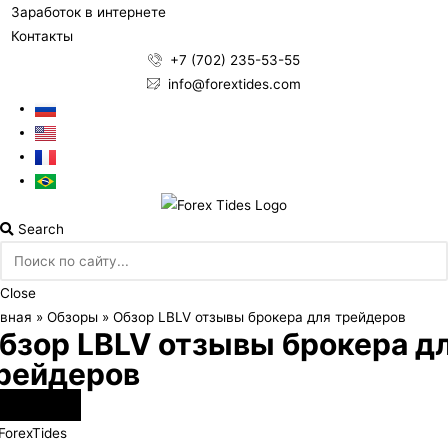
Заработок в интернете
Контакты
+7 (702) 235-53-55
info@forextides.com
Search
Close
вная
»
Обзоры
»
Обзор LBLV отзывы брокера для трейдеров
бзор LBLV отзывы брокера д
рейдеров
океры Forex
ForexTides