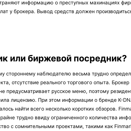
страняют информацию о преступных махинациях фир
плат у брокера. Вывод средств должен производитьс
ник или биржевой посредник?
му стороннему наблюдателю весьма трудно определи
кта, отсутствие реального торгового опыта. Брокер
не предусматривает русское меню, поэтому резиден
ила лицензию. При этом информации о бренде K-DNA F
лось найти всего несколько коротких обзоров. Finma
крайне трудно ввиду ограниченного количества инф
тво с сомнительными проектами, такими как Finmar