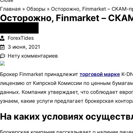
Close
Главная
»
Обзоры
»
Осторожно, Finmarket – СКАМ-п
Осторожно, Finmarket – СКА
Брокеры Forex
ForexTides
3 июня, 2021
Нету комментариев
Брокер Finmarket принадлежит
торговой марке
K-DN
лицензию от Кипрской Комиссии по ценным бумагам
данных. Компания утверждает, что соблюдает евро
узнаем, какие услуги предлагает брокерская контор
На каких условиях осуществ
Брокерская компания рассказывает о наличии лицен