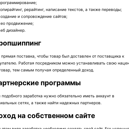
рограммирование;
опирайтинг, рерайтинг, написание текстов, а также переводы;
оздание и сопровождение сайтов;
ео продвижение;
еб дизайнер.
ропшиппинг
 прямая поставка, чтобы товар был доставлен от поставщика к
упателю. Работая посредником можно устанавливать свою наце
товар, тем самым получая определенный доход.
артнерские программы
 подобного заработка нужно обязательно иметь аккаунт в
иальных сетях, а также найти надежных партнеров.
оход на собственном сайте
 этом виде заработка необходимо создать свой сайт. Его успешн